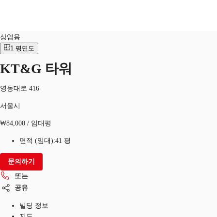
상업적
물건 No.
KOR-P-0009UJ
상업용
KR
1
평면도
KT&G 타워
홈
서울시
물류센터 임대
북마크
또는
영동대로 416
서울시
₩84,000 / 임대평
면적 (임대):
41 평
문의하기
또는
공유
빌딩 정보
지도