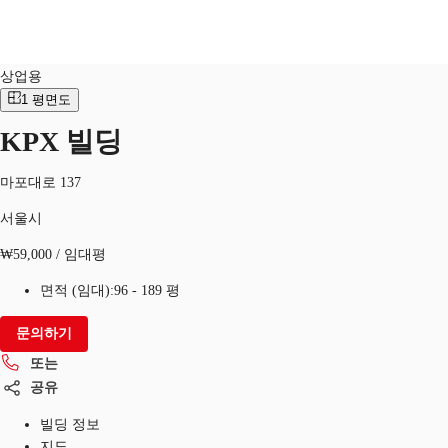
상업적
물건 No.
KOR-P-0009R6
상업용
KR
1
평면도
KPX 빌딩
홈
서울시
물류센터 임대
북마크
또는
마포대로 137
서울시
₩59,000 / 임대평
면적 (임대):
96 - 189 평
문의하기
또는
공유
빌딩 정보
지도