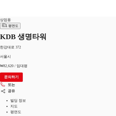
상업적
물건 No.
KOR-P-001BY2
상업용
1
평면도
KR
KDB 생명타워
홈
또는
문의
서울시
한강대로 372
서울시
물류센터 임대
₩82,620 / 임대평
북마크
문의하기
또는
공유
빌딩 정보
지도
평면도