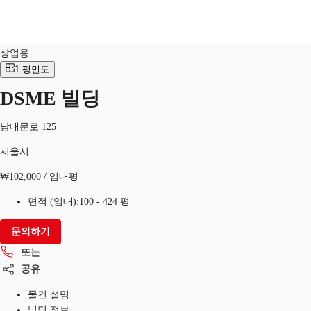
상업적
물건 No.
KOR-P-0019VC
상업용
1
평면도
KR
DSME 빌딩
홈
또는
문의
서울시
남대문로 125
서울시
물류센터 임대
₩102,000 / 임대평
북마크
면적 (임대):
100 - 424 평
문의하기
또는
공유
물건 설명
빌딩 정보