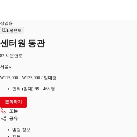
상업적
물건 No.
KOR-P-000329
상업용
1
평면도
KR
센터원 동관
홈
또는
문의
서울시
82 새문안로
서울시
물류센터 임대
₩115,000 - ₩125,000 / 임대평
북마크
면적 (임대):
99 - 468 평
문의하기
또는
공유
빌딩 정보
지도