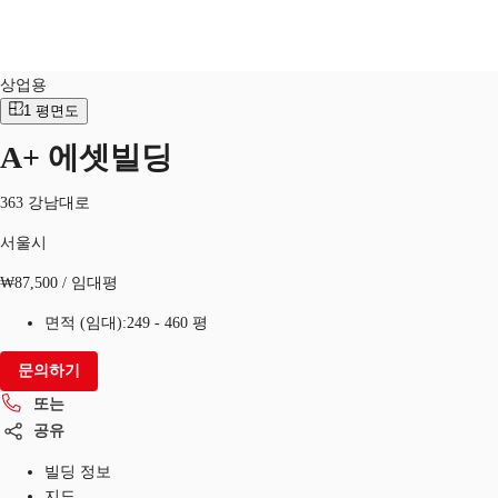
상업적
물건 No.
KOR-P-000C8B
상업용
KR
1
평면도
A+ 에셋빌딩
홈
서울시
물류센터 임대
북마크
또는
363 강남대로
서울시
₩87,500 / 임대평
면적 (임대):
249 - 460 평
문의하기
또는
공유
빌딩 정보
지도